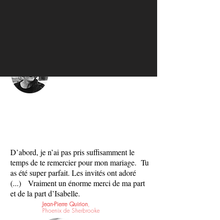
Nos invités t'ont
A-D-O-R-É !
Laurence Beaulieu
,
Commandites - BELL
Cocktail d'ouverture du Festival Été de Québec
D’abord, je n’ai pas pris suffisamment le
temps de te remercier pour mon mariage.
Tu
as été super parfait. Les invités ont adoré
(...)
Vraiment un énorme merci de ma part
et de la part d’Isabelle.
Jean-Pierre Quirion
,
Phoenix de Sherbrooke