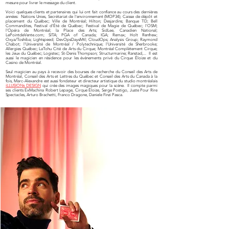
mesure pour livrer le message du client.
Voici quelques clients et partenaires qui lui ont fait confiance au cours des dernières
années: Nations Unies, Secrétariat de l'environnement (MOP34); Caisse de dépôt et
placement du Québec; Ville de Montréal; Hilton; Desjardins; Banque TD; Bell
Commandites, Festival d'Été de Québec; Festival de Magie de Québec; l'OSM;
l'Opéra de Montréal; la Place des Arts; SidLee, Canadien National;
LePointdeVente.com; SITA; PGA of Canada; IGA; Remax; Holt Renfrew;
Oxya/Toshiba; Lightspeed; DevOpsDaysMtl; CloudOps; Analysis Group; Raymond
Chabot;
l'Université de Montréal / Polytechnique; l'Université de Sherbrooke;
Allergies Québec;
LaTohu Cité de Arts du Cirque; Montréal Complètement Cirque;
les Jeux du Québec; Logistec; St-Denis Thompson; Structurmarine; Ranstad,... Il est
aussi le magicien en résidence pour les événements privé du Cirque Éloize et du
Casino de Montréal.
Seul magicien au pays à recevoir des bourses de recherche du Conseil des Arts de
Montréal, Conseil des Arts et Lettres du Québec et Conseil des Arts du Canada à la
fois, Marc-Alexandre est aussi fondateur et directeur artistique du studio montréalais
iLLUSIONs DESIGN
qui crée des images magiques pour la scène. Il compte parmi
ses clients ExMachina Robert Lepage, Cirque Éloize, Serge Postigo, Juste Pour Rire
Spectacles, Arturo Brachetti, Franco Dragone, Daniele Finzi Pasca.