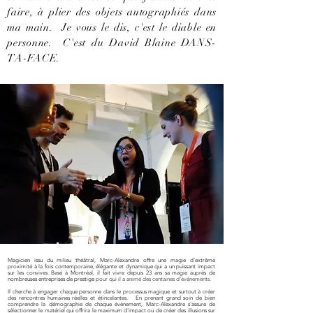
faire, à plier des objets autographiés dans
ma main. Je vous le dis, c'est le diable en
personne. C'est du David Blaine DANS-
TA-FACE.
Magicien issu du milieu théâtral, Marc-Alexandre offre une magie d'extrême
proximité à la fois contemporaine, élégante et dynamique qui a un puissant impact
sur les convives. Basé à Montréal, il fait vivre depuis 23 ans sa magie auprès de
nombreuses entreprises de prestige
pour qui il a animé des centaines d'événements.
Il cherche à engager chaque personne dans le processus magique et surtout à créer
des rencontres humaines réelles et étincelantes. En prenant grand soin de bien
comprendre la démographie de chaque événement, Marc-Alexandre s'assure de
sélectionner le matériel qui offrira le maximum d'impact ou de créer des illusions sur