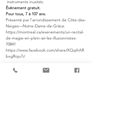
 instruments inusités.
Événement gratuit.
Pour tous, 7 à 107 ans.
Présenté par l'arrondissement de Côte-des-
Neiges—Notre-Dame-de-Grâce.
https://montreal.ca/evenements/un-recital-
de-magie-en-plein-air-les-illusionnistes-
70841
https://www.facebook.com/share/XQqihAR
bxgRoju7i/
Je partage!