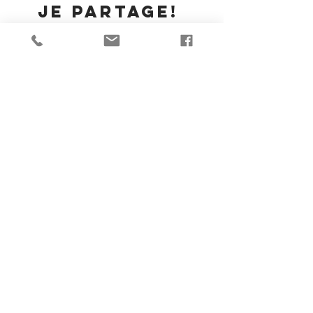
Je partage!
Goggle Business Review
625 Av. Outremont, Suite #15, Outremont, Québec H2V 3M8
Marc-Alexandre Brûlé magicien illusionniste Montréal
Consultant magie concepteur illusions intégration