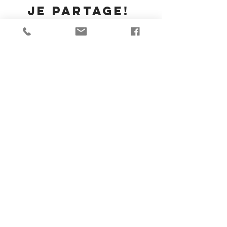
Je partage!
Goggle Business Review
625 Av. Outremont, Suite #15, Outremont, Québec H2V 3M8
Marc-Alexandre Brûlé magicien illusionniste Montréal
Consultant magie concepteur illusions intégration