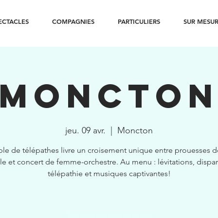
ECTACLES
COMPAGNIES
PARTICULIERS
SUR MESU
MONCTO
jeu. 09 avr.
  |  
Moncton
le de télépathes livre un croisement unique entre prouesses 
le et concert de femme-orchestre. Au menu : lévitations, dispar
télépathie et musiques captivantes!
Les inscriptions sont closes