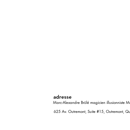
adresse
Marc-Alexandre Brûlé magicien illusionniste M
625 Av. Outremont, Suite #15, Outremont,