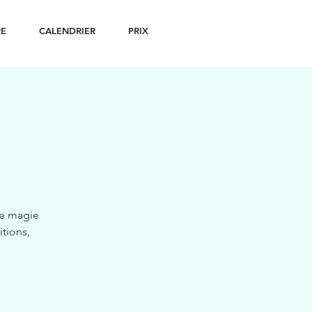
RE
CALENDRIER
PRIX
N
de magie
itions,