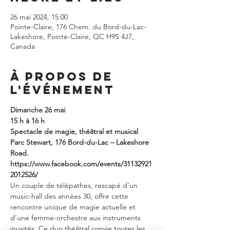
26 mai 2024, 15:00
Pointe-Claire, 176 Chem. du Bord-du-Lac-
Lakeshore, Pointe-Claire, QC H9S 4J7,
Canada
À propos de
l'événement
Dimanche 26 mai
15 h à 16 h
Spectacle de magie, théâtral et musical
Parc Stewart, 176 Bord-du-Lac – Lakeshore 
Road.
https://www.facebook.com/events/31132921
2012526/
Un couple de télépathes, rescapé d’un 
music-hall des années 30, offre cette 
rencontre unique de magie actuelle et 
d’une femme-orchestre aux instruments 
inusités. Ce duo théâtral convie toutes les 