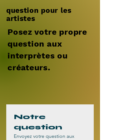
question pour les
artistes
Posez votre propre
question aux
interprètes ou
créateurs.
Notre 
question
Envoyez votre question aux 