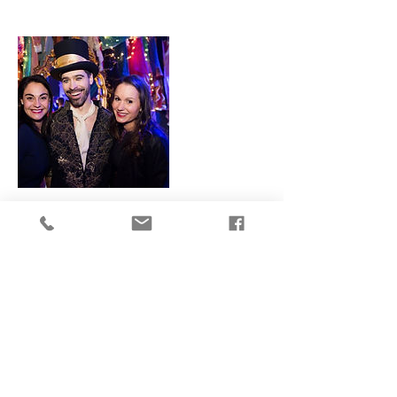
Coordonnées
+1 5145318094
info@marcalexandrebrule.com
Canada