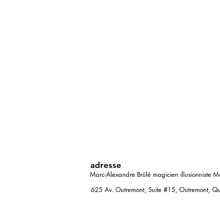
adresse
Marc-Alexandre Brûlé magicien illusionniste M
625 Av. Outremont, Suite #15, Outremont,