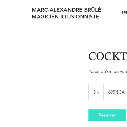
MARC-ALEXANDRE BRÛLÉ
SP
MAGICIEN ILLUSIONNISTE
COCKT
Parce qu'on en veu
695
dollars
5 h
5
695 $CA
canadiens
h
Réserver