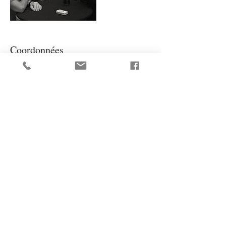
Coordonnées
+1 5145318094
info@marcalexandrebrule.com
Canada
Goggle Business Review
625 Av. Outremont, Suite #15, Outremont, Québec H2V 3M8